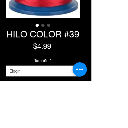
HILO COLOR #39
Precio
$4.99
Tamaño
*
Agregar al carrito
Realizar compra
Características Principales
Composición:
100% Poliéster #40 de