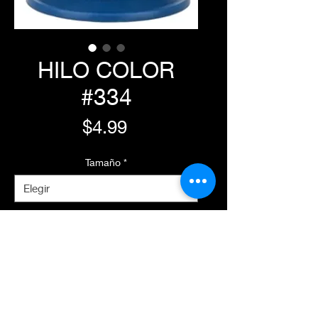
HILO COLOR
#334
Precio
$4.99
Tamaño
*
Agregar al carrito
Realizar compra
Características Principales