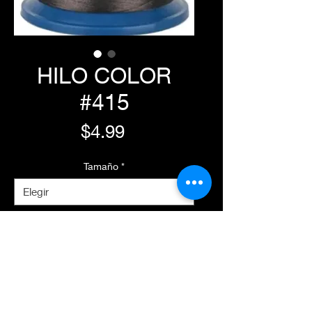
HILO COLOR
#415
Precio
$4.99
Tamaño
*
Agregar al carrito
Realizar compra
Características Principales