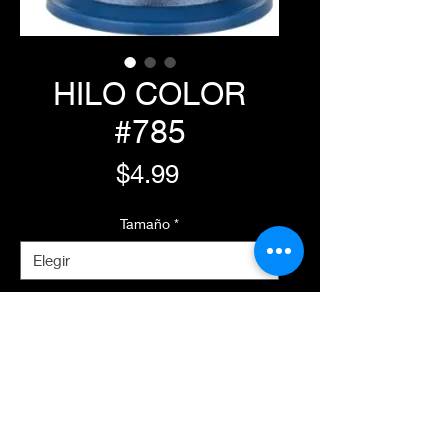
HILO COLOR
#785
Precio
$4.99
Tamaño
*
Agregar al carrito
Realizar compra
Características Principales