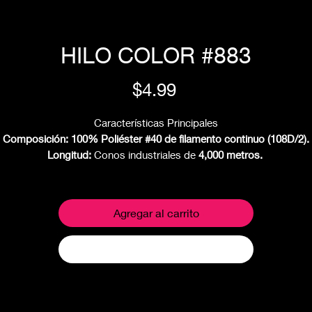
HILO COLOR #883
Precio
$4.99
Características Principales
Composición:
100% Poliéster #40 de filamento continuo (108D/2).
Longitud:
Conos industriales de
4,000 metros.
Versatilidad:
Diseñado para funcionar tanto en máquinas doméstica
como en industriales de alta velocidad.
Resistencia:
Soporta la tensión de máquinas de alta velocidad sin
Agregar al carrito
romperse frecuentemente.
Durabilidad:
Excelente resistencia a la abrasión y a los lavados
Realizar compra
frecuentes (no pierde el color).
Advertencia: Puede existir una variación en color entre foto digital 
producto físico.