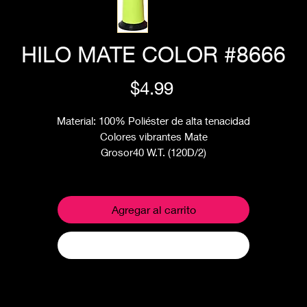
HILO MATE COLOR #8666
Precio
$4.99
Material: 100% Poliéster de alta tenacidad
Colores vibrantes Mate
Grosor40 W.T. (120D/2)
Longitud por carrete: 2500 Metros
Uso: ideal Máquinas de bordado industriales y domésticas
Advertencia: Puede existir una variación en color entre foto digital 
Agregar al carrito
producto físico.
Realizar compra